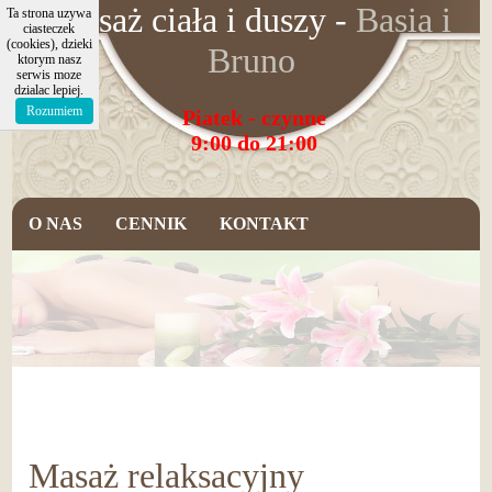
Masaż ciała i duszy
-
Basia i
Ta strona uzywa
ciasteczek
(cookies), dzieki
Bruno
ktorym nasz
serwis moze
dzialac lepiej.
Rozumiem
Piatek - czynne
9:00 do 21:00
O NAS
CENNIK
KONTAKT
Masaż relaksacyjny